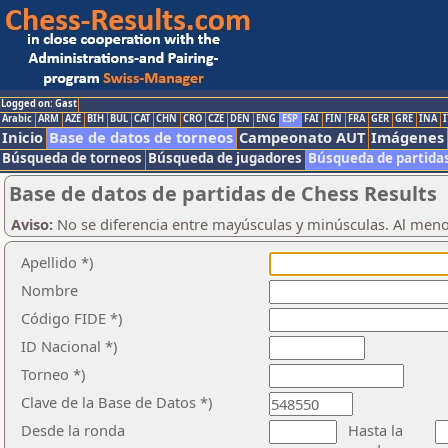
Logged on: Gast
Arabic
ARM
AZE
BIH
BUL
CAT
CHN
CRO
CZE
DEN
ENG
ESP
FAI
FIN
FRA
GER
GRE
INA
I
Inicio
Base de datos de torneos
Campeonato AUT
Imágenes
Búsqueda de torneos
Búsqueda de jugadores
Búsqueda de partida
Base de datos de partidas de Chess Results
Aviso:
No se diferencia entre mayúsculas y minúsculas. Al men
Apellido *)
Nombre
Código FIDE *)
ID Nacional *)
Torneo *)
Clave de la Base de Datos *)
Desde la ronda
Hasta la