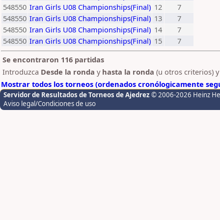
548550
Iran Girls U08 Championships(Final)
12
7
548550
Iran Girls U08 Championships(Final)
13
7
548550
Iran Girls U08 Championships(Final)
14
7
548550
Iran Girls U08 Championships(Final)
15
7
Se encontraron 116 partidas
Introduzca
Desde la ronda
y
hasta la ronda
(u otros criterios) 
Mostrar todos los torneos (ordenados cronólogicamente segú
Servidor de Resultados de Torneos de Ajedrez
© 2006-2026 Heinz H
Aviso legal/Condiciones de uso