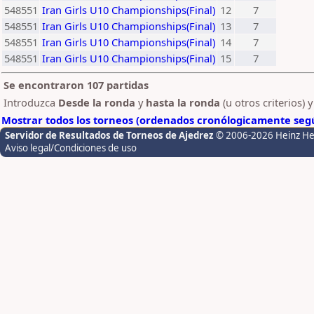
548551
Iran Girls U10 Championships(Final)
12
7
548551
Iran Girls U10 Championships(Final)
13
7
548551
Iran Girls U10 Championships(Final)
14
7
548551
Iran Girls U10 Championships(Final)
15
7
Se encontraron 107 partidas
Introduzca
Desde la ronda
y
hasta la ronda
(u otros criterios) 
Mostrar todos los torneos (ordenados cronólogicamente segú
Servidor de Resultados de Torneos de Ajedrez
© 2006-2026 Heinz H
Aviso legal/Condiciones de uso