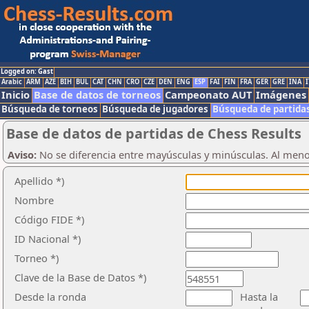
Logged on: Gast
Arabic
ARM
AZE
BIH
BUL
CAT
CHN
CRO
CZE
DEN
ENG
ESP
FAI
FIN
FRA
GER
GRE
INA
I
Inicio
Base de datos de torneos
Campeonato AUT
Imágenes
Búsqueda de torneos
Búsqueda de jugadores
Búsqueda de partida
Base de datos de partidas de Chess Results
Aviso:
No se diferencia entre mayúsculas y minúsculas. Al men
Apellido *)
Nombre
Código FIDE *)
ID Nacional *)
Torneo *)
Clave de la Base de Datos *)
Desde la ronda
Hasta la