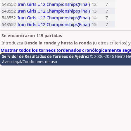
548552
Iran Girls U12 Championships(Final)
12
7
548552
Iran Girls U12 Championships(Final)
13
7
548552
Iran Girls U12 Championships(Final)
14
7
548552
Iran Girls U12 Championships(Final)
15
7
Se encontraron 115 partidas
Introduzca
Desde la ronda
y
hasta la ronda
(u otros criterios) 
Mostrar todos los torneos (ordenados cronólogicamente segú
Servidor de Resultados de Torneos de Ajedrez
© 2006-2026 Heinz H
Aviso legal/Condiciones de uso