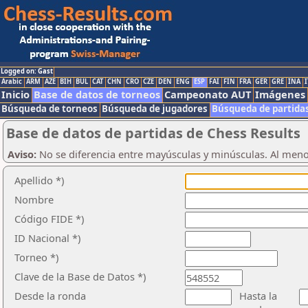
Logged on: Gast
Arabic
ARM
AZE
BIH
BUL
CAT
CHN
CRO
CZE
DEN
ENG
ESP
FAI
FIN
FRA
GER
GRE
INA
I
Inicio
Base de datos de torneos
Campeonato AUT
Imágenes
Búsqueda de torneos
Búsqueda de jugadores
Búsqueda de partida
Base de datos de partidas de Chess Results
Aviso:
No se diferencia entre mayúsculas y minúsculas. Al men
Apellido *)
Nombre
Código FIDE *)
ID Nacional *)
Torneo *)
Clave de la Base de Datos *)
Desde la ronda
Hasta la