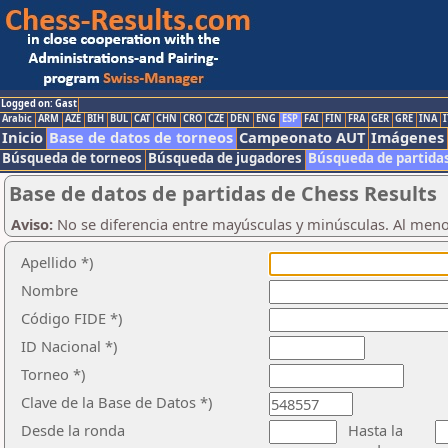
Logged on: Gast
Arabic
ARM
AZE
BIH
BUL
CAT
CHN
CRO
CZE
DEN
ENG
ESP
FAI
FIN
FRA
GER
GRE
INA
I
Inicio
Base de datos de torneos
Campeonato AUT
Imágenes
Búsqueda de torneos
Búsqueda de jugadores
Búsqueda de partida
Base de datos de partidas de Chess Results
Aviso:
No se diferencia entre mayúsculas y minúsculas. Al men
Apellido *)
Nombre
Código FIDE *)
ID Nacional *)
Torneo *)
Clave de la Base de Datos *)
Desde la ronda
Hasta la