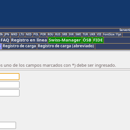
Servert
TA
JPN
MKD
LTU
NED
POL
POR
ROU
RUS
SRB
SVK
SWE
TUR
UKR
VIE
FontSize:11pt
FAQ
Registro en línea
Swiss-Manager
ÖSB
FIDE
s
Registro de carga
Registro de carga (abreviado)
os uno de los campos marcados con *) debe ser ingresado.