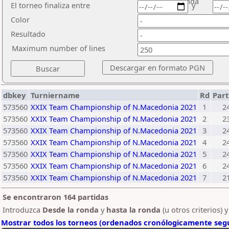
ronda
El torneo finaliza entre
y
Color
Resultado
Maximum number of lines
dbkey
Turniername
Rd
Part
573560
XXIX Team Championship of N.Macedonia 2021
1
2
573560
XXIX Team Championship of N.Macedonia 2021
2
2
573560
XXIX Team Championship of N.Macedonia 2021
3
2
573560
XXIX Team Championship of N.Macedonia 2021
4
2
573560
XXIX Team Championship of N.Macedonia 2021
5
2
573560
XXIX Team Championship of N.Macedonia 2021
6
2
573560
XXIX Team Championship of N.Macedonia 2021
7
2
Se encontraron 164 partidas
Introduzca
Desde la ronda
y
hasta la ronda
(u otros criterios) 
Mostrar todos los torneos (ordenados cronólogicamente segú