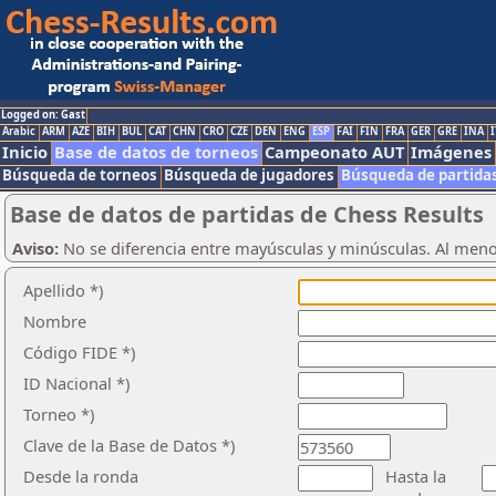
Logged on: Gast
Arabic
ARM
AZE
BIH
BUL
CAT
CHN
CRO
CZE
DEN
ENG
ESP
FAI
FIN
FRA
GER
GRE
INA
I
Inicio
Base de datos de torneos
Campeonato AUT
Imágenes
Búsqueda de torneos
Búsqueda de jugadores
Búsqueda de partida
Base de datos de partidas de Chess Results
Aviso:
No se diferencia entre mayúsculas y minúsculas. Al men
Apellido *)
Nombre
Código FIDE *)
ID Nacional *)
Torneo *)
Clave de la Base de Datos *)
Desde la ronda
Hasta la