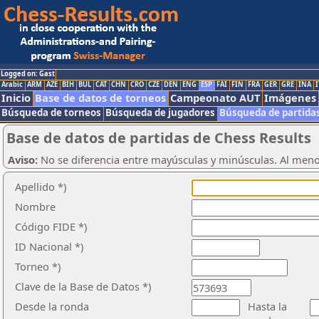
Logged on: Gast
Arabic
ARM
AZE
BIH
BUL
CAT
CHN
CRO
CZE
DEN
ENG
ESP
FAI
FIN
FRA
GER
GRE
INA
I
Inicio
Base de datos de torneos
Campeonato AUT
Imágenes
Búsqueda de torneos
Búsqueda de jugadores
Búsqueda de partida
Base de datos de partidas de Chess Results
Aviso:
No se diferencia entre mayúsculas y minúsculas. Al men
Apellido *)
Nombre
Código FIDE *)
ID Nacional *)
Torneo *)
Clave de la Base de Datos *)
Desde la ronda
Hasta la