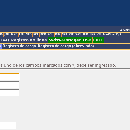
Servert
TA
JPN
MKD
LTU
NED
POL
POR
ROU
RUS
SRB
SVK
SWE
TUR
UKR
VIE
FontSize:11pt
FAQ
Registro en línea
Swiss-Manager
ÖSB
FIDE
s
Registro de carga
Registro de carga (abreviado)
os uno de los campos marcados con *) debe ser ingresado.