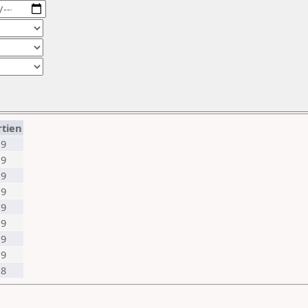
rtien
9
9
9
9
9
9
9
9
8