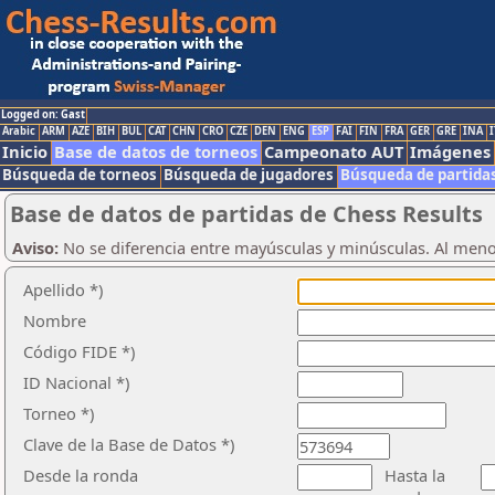
Logged on: Gast
Arabic
ARM
AZE
BIH
BUL
CAT
CHN
CRO
CZE
DEN
ENG
ESP
FAI
FIN
FRA
GER
GRE
INA
I
Inicio
Base de datos de torneos
Campeonato AUT
Imágenes
Búsqueda de torneos
Búsqueda de jugadores
Búsqueda de partida
Base de datos de partidas de Chess Results
Aviso:
No se diferencia entre mayúsculas y minúsculas. Al men
Apellido *)
Nombre
Código FIDE *)
ID Nacional *)
Torneo *)
Clave de la Base de Datos *)
Desde la ronda
Hasta la