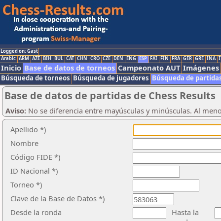
Logged on: Gast
Arabic
ARM
AZE
BIH
BUL
CAT
CHN
CRO
CZE
DEN
ENG
ESP
FAI
FIN
FRA
GER
GRE
INA
I
Inicio
Base de datos de torneos
Campeonato AUT
Imágenes
Búsqueda de torneos
Búsqueda de jugadores
Búsqueda de partida
Base de datos de partidas de Chess Results
Aviso:
No se diferencia entre mayúsculas y minúsculas. Al men
Apellido *)
Nombre
Código FIDE *)
ID Nacional *)
Torneo *)
Clave de la Base de Datos *)
Desde la ronda
Hasta la