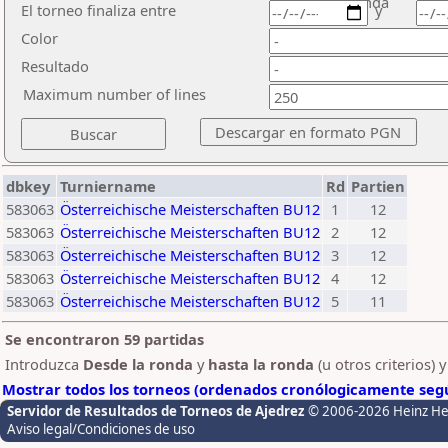
ronda
El torneo finaliza entre
y
Color
Resultado
Maximum number of lines
dbkey
Turniername
Rd
Partien
583063
Österreichische Meisterschaften BU12
1
12
583063
Österreichische Meisterschaften BU12
2
12
583063
Österreichische Meisterschaften BU12
3
12
583063
Österreichische Meisterschaften BU12
4
12
583063
Österreichische Meisterschaften BU12
5
11
Se encontraron 59 partidas
Introduzca
Desde la ronda
y
hasta la ronda
(u otros criterios) 
Mostrar todos los torneos (ordenados cronólogicamente segú
Servidor de Resultados de Torneos de Ajedrez
© 2006-2026 Heinz H
Aviso legal/Condiciones de uso