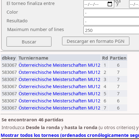
ronda
El torneo finaliza entre
y
Color
Resultado
Maximum number of lines
dbkey
Turniername
Rd
Partien
583067
Österreichische Meisterschaften MU12
1
6
583067
Österreichische Meisterschaften MU12
2
7
583067
Österreichische Meisterschaften MU12
3
7
583067
Österreichische Meisterschaften MU12
4
7
583067
Österreichische Meisterschaften MU12
5
7
583067
Österreichische Meisterschaften MU12
6
6
583067
Österreichische Meisterschaften MU12
7
6
Se encontraron 46 partidas
Introduzca
Desde la ronda
y
hasta la ronda
(u otros criterios) 
Mostrar todos los torneos (ordenados cronólogicamente segú