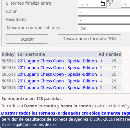
ronda
El torneo finaliza entre
y
Color
Resultado
Maximum number of lines
dbkey
Turniername
Rd
Partien
585518
20' Lugano Chess Open - Special-Edition
1
25
585518
20' Lugano Chess Open - Special-Edition
2
27
585518
20' Lugano Chess Open - Special-Edition
3
26
585518
20' Lugano Chess Open - Special-Edition
4
26
585518
20' Lugano Chess Open - Special-Edition
5
24
Se encontraron 128 partidas
Introduzca
Desde la ronda
y
hasta la ronda
(u otros criterios) 
Mostrar todos los torneos (ordenados cronólogicamente segú
Servidor de Resultados de Torneos de Ajedrez
© 2006-2026 Heinz H
Aviso legal/Condiciones de uso