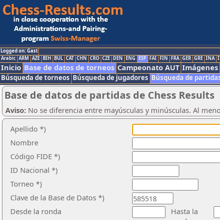
Logged on: Gast
Arabic
ARM
AZE
BIH
BUL
CAT
CHN
CRO
CZE
DEN
ENG
ESP
FAI
FIN
FRA
GER
GRE
INA
I
Inicio
Base de datos de torneos
Campeonato AUT
Imágenes
Búsqueda de torneos
Búsqueda de jugadores
Búsqueda de partida
Base de datos de partidas de Chess Results
Aviso:
No se diferencia entre mayúsculas y minúsculas. Al men
Apellido *)
Nombre
Código FIDE *)
ID Nacional *)
Torneo *)
Clave de la Base de Datos *)
Desde la ronda
Hasta la