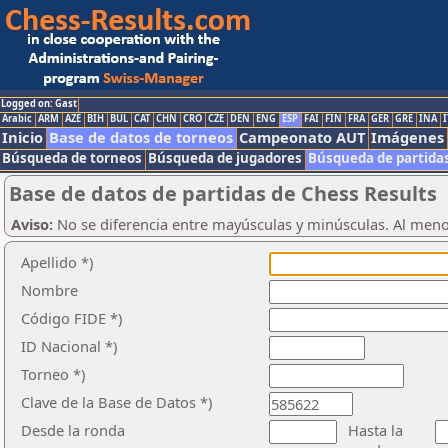
Logged on: Gast
Arabic
ARM
AZE
BIH
BUL
CAT
CHN
CRO
CZE
DEN
ENG
ESP
FAI
FIN
FRA
GER
GRE
INA
I
Inicio
Base de datos de torneos
Campeonato AUT
Imágenes
Búsqueda de torneos
Búsqueda de jugadores
Búsqueda de partida
Base de datos de partidas de Chess Results
Aviso:
No se diferencia entre mayúsculas y minúsculas. Al men
Apellido *)
Nombre
Código FIDE *)
ID Nacional *)
Torneo *)
Clave de la Base de Datos *)
Desde la ronda
Hasta la