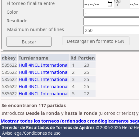
ronda
El torneo finaliza entre
y
Color
Resultado
Maximum number of lines
dbkey
Turniername
Rd
Partien
585622
Hull 4NCL International
1
20
585622
Hull 4NCL International
2
25
585622
Hull 4NCL International
3
25
585622
Hull 4NCL International
4
25
585622
Hull 4NCL International
5
22
Se encontraron 117 partidas
Introduzca
Desde la ronda
y
hasta la ronda
(u otros criterios) 
Mostrar todos los torneos (ordenados cronólogicamente segú
Servidor de Resultados de Torneos de Ajedrez
© 2006-2026 Heinz H
Aviso legal/Condiciones de uso