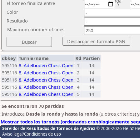
ronda
El torneo finaliza entre
y
Color
Resultado
Maximum number of lines
dbkey
Turniername
Rd
Partien
595116
8. Adelboden Chess Open
1
14
595116
8. Adelboden Chess Open
2
14
595116
8. Adelboden Chess Open
3
14
595116
8. Adelboden Chess Open
4
14
595116
8. Adelboden Chess Open
5
14
Se encontraron 70 partidas
Introduzca
Desde la ronda
y
hasta la ronda
(u otros criterios) 
Mostrar todos los torneos (ordenados cronólogicamente segú
Servidor de Resultados de Torneos de Ajedrez
© 2006-2026 Heinz H
Aviso legal/Condiciones de uso