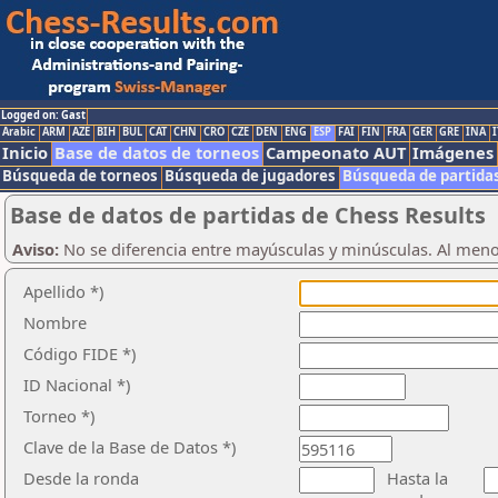
Logged on: Gast
Arabic
ARM
AZE
BIH
BUL
CAT
CHN
CRO
CZE
DEN
ENG
ESP
FAI
FIN
FRA
GER
GRE
INA
I
Inicio
Base de datos de torneos
Campeonato AUT
Imágenes
Búsqueda de torneos
Búsqueda de jugadores
Búsqueda de partida
Base de datos de partidas de Chess Results
Aviso:
No se diferencia entre mayúsculas y minúsculas. Al men
Apellido *)
Nombre
Código FIDE *)
ID Nacional *)
Torneo *)
Clave de la Base de Datos *)
Desde la ronda
Hasta la