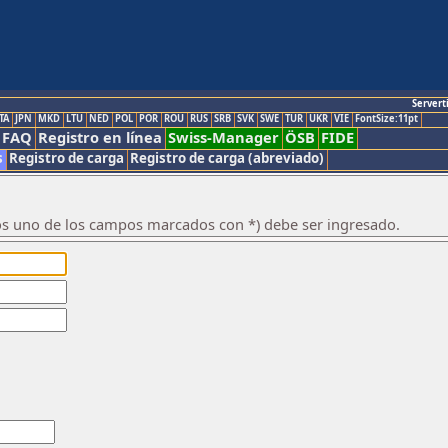
Servert
TA
JPN
MKD
LTU
NED
POL
POR
ROU
RUS
SRB
SVK
SWE
TUR
UKR
VIE
FontSize:11pt
FAQ
Registro en línea
Swiss-Manager
ÖSB
FIDE
s
Registro de carga
Registro de carga (abreviado)
os uno de los campos marcados con *) debe ser ingresado.