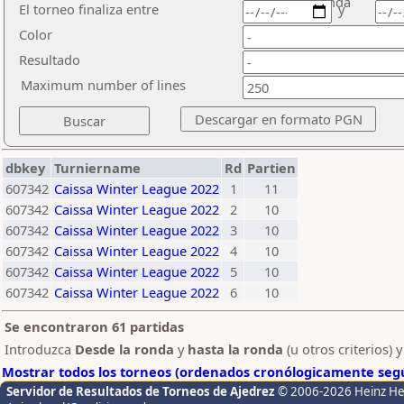
ronda
El torneo finaliza entre
y
Color
Resultado
Maximum number of lines
dbkey
Turniername
Rd
Partien
607342
Caissa Winter League 2022
1
11
607342
Caissa Winter League 2022
2
10
607342
Caissa Winter League 2022
3
10
607342
Caissa Winter League 2022
4
10
607342
Caissa Winter League 2022
5
10
607342
Caissa Winter League 2022
6
10
Se encontraron 61 partidas
Introduzca
Desde la ronda
y
hasta la ronda
(u otros criterios) 
Mostrar todos los torneos (ordenados cronólogicamente segú
Servidor de Resultados de Torneos de Ajedrez
© 2006-2026 Heinz H