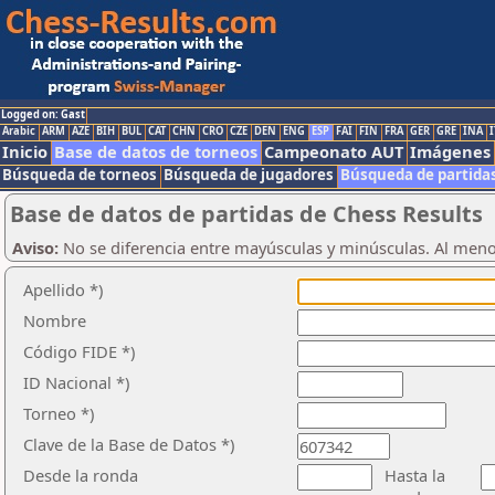
Logged on: Gast
Arabic
ARM
AZE
BIH
BUL
CAT
CHN
CRO
CZE
DEN
ENG
ESP
FAI
FIN
FRA
GER
GRE
INA
I
Inicio
Base de datos de torneos
Campeonato AUT
Imágenes
Búsqueda de torneos
Búsqueda de jugadores
Búsqueda de partida
Base de datos de partidas de Chess Results
Aviso:
No se diferencia entre mayúsculas y minúsculas. Al men
Apellido *)
Nombre
Código FIDE *)
ID Nacional *)
Torneo *)
Clave de la Base de Datos *)
Desde la ronda
Hasta la