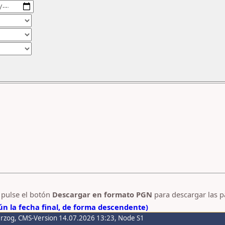
y pulse el botón
Descargar en formato PGN
para descargar las p
n la fecha final, de forma descendente)
erzog
, CMS-Version 14.07.2026 13:23, Node S1