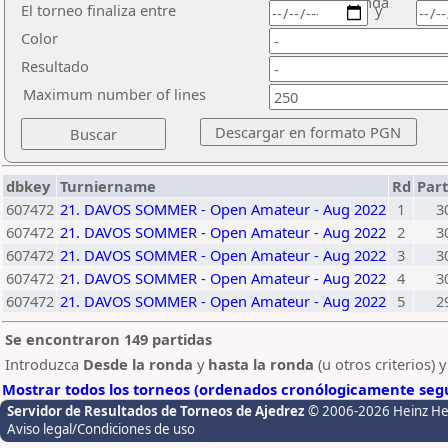
ronda
El torneo finaliza entre
y
Color
Resultado
Maximum number of lines
dbkey
Turniername
Rd
Part
607472
21. DAVOS SOMMER - Open Amateur - Aug 2022
1
3
607472
21. DAVOS SOMMER - Open Amateur - Aug 2022
2
3
607472
21. DAVOS SOMMER - Open Amateur - Aug 2022
3
3
607472
21. DAVOS SOMMER - Open Amateur - Aug 2022
4
3
607472
21. DAVOS SOMMER - Open Amateur - Aug 2022
5
2
Se encontraron 149 partidas
Introduzca
Desde la ronda
y
hasta la ronda
(u otros criterios) 
Mostrar todos los torneos (ordenados cronólogicamente segú
Servidor de Resultados de Torneos de Ajedrez
© 2006-2026 Heinz H
Aviso legal/Condiciones de uso