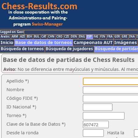
Logged on: Gast
Arabic
ARM
AZE
BIH
BUL
CAT
CHN
CRO
CZE
DEN
ENG
ESP
FAI
FIN
FRA
GER
GRE
INA
I
Inicio
Base de datos de torneos
Campeonato AUT
Imágenes
Búsqueda de torneos
Búsqueda de jugadores
Búsqueda de partida
Base de datos de partidas de Chess Results
Aviso:
No se diferencia entre mayúsculas y minúsculas. Al men
Apellido *)
Nombre
Código FIDE *)
ID Nacional *)
Torneo *)
Clave de la Base de Datos *)
Desde la ronda
Hasta la