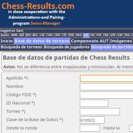
Logged on: Gast
Arabic
ARM
AZE
BIH
BUL
CAT
CHN
CRO
CZE
DEN
ENG
ESP
FAI
FIN
FRA
GER
GRE
INA
I
Inicio
Base de datos de torneos
Campeonato AUT
Imágenes
Búsqueda de torneos
Búsqueda de jugadores
Búsqueda de partida
Base de datos de partidas de Chess Results
Aviso:
No se diferencia entre mayúsculas y minúsculas. Al men
Apellido *)
Nombre
Código FIDE *)
ID Nacional *)
Torneo *)
Clave de la Base de Datos *)
Desde la ronda
Hasta la