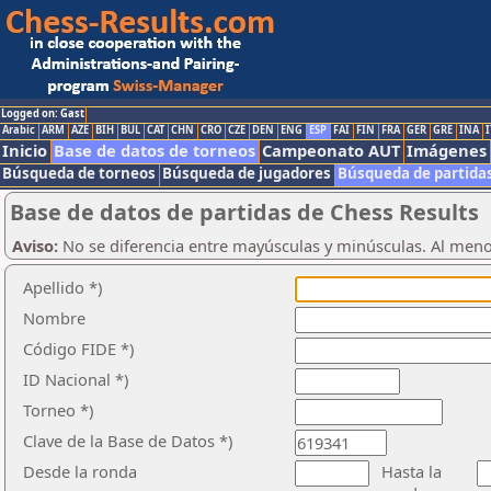
Logged on: Gast
Arabic
ARM
AZE
BIH
BUL
CAT
CHN
CRO
CZE
DEN
ENG
ESP
FAI
FIN
FRA
GER
GRE
INA
I
Inicio
Base de datos de torneos
Campeonato AUT
Imágenes
Búsqueda de torneos
Búsqueda de jugadores
Búsqueda de partida
Base de datos de partidas de Chess Results
Aviso:
No se diferencia entre mayúsculas y minúsculas. Al men
Apellido *)
Nombre
Código FIDE *)
ID Nacional *)
Torneo *)
Clave de la Base de Datos *)
Desde la ronda
Hasta la