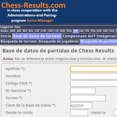
Logged on: Gast
Arabic
ARM
AZE
BIH
BUL
CAT
CHN
CRO
CZE
DEN
ENG
ESP
FAI
FIN
FRA
GER
GRE
INA
I
Inicio
Base de datos de torneos
Campeonato AUT
Imágenes
Búsqueda de torneos
Búsqueda de jugadores
Búsqueda de partida
Base de datos de partidas de Chess Results
Aviso:
No se diferencia entre mayúsculas y minúsculas. Al men
Apellido *)
Nombre
Código FIDE *)
ID Nacional *)
Torneo *)
Clave de la Base de Datos *)
Desde la ronda
Hasta la