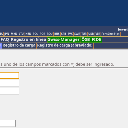
Servert
TA
JPN
MKD
LTU
NED
POL
POR
ROU
RUS
SRB
SVK
SWE
TUR
UKR
VIE
FontSize:11pt
FAQ
Registro en línea
Swiss-Manager
ÖSB
FIDE
s
Registro de carga
Registro de carga (abreviado)
os uno de los campos marcados con *) debe ser ingresado.