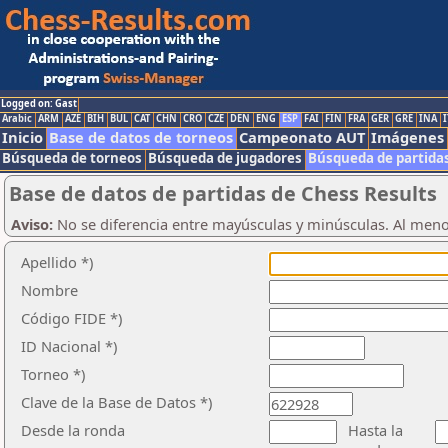
Logged on: Gast
Arabic
ARM
AZE
BIH
BUL
CAT
CHN
CRO
CZE
DEN
ENG
ESP
FAI
FIN
FRA
GER
GRE
INA
I
Inicio
Base de datos de torneos
Campeonato AUT
Imágenes
Búsqueda de torneos
Búsqueda de jugadores
Búsqueda de partida
Base de datos de partidas de Chess Results
Aviso:
No se diferencia entre mayúsculas y minúsculas. Al men
Apellido *)
Nombre
Código FIDE *)
ID Nacional *)
Torneo *)
Clave de la Base de Datos *)
Desde la ronda
Hasta la