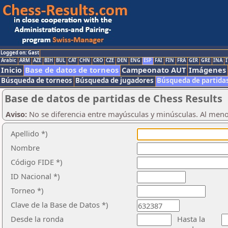
Logged on: Gast
Arabic
ARM
AZE
BIH
BUL
CAT
CHN
CRO
CZE
DEN
ENG
ESP
FAI
FIN
FRA
GER
GRE
INA
I
Inicio
Base de datos de torneos
Campeonato AUT
Imágenes
Búsqueda de torneos
Búsqueda de jugadores
Búsqueda de partida
Base de datos de partidas de Chess Results
Aviso:
No se diferencia entre mayúsculas y minúsculas. Al men
Apellido *)
Nombre
Código FIDE *)
ID Nacional *)
Torneo *)
Clave de la Base de Datos *)
Desde la ronda
Hasta la