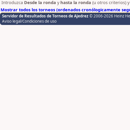
Introduzca
Desde la ronda
y
hasta la ronda
(u otros criterios) 
Mostrar todos los torneos (ordenados cronólogicamente segú
Servidor de Resultados de Torneos de Ajedrez
© 2006-2026 Heinz H
Aviso legal/Condiciones de uso