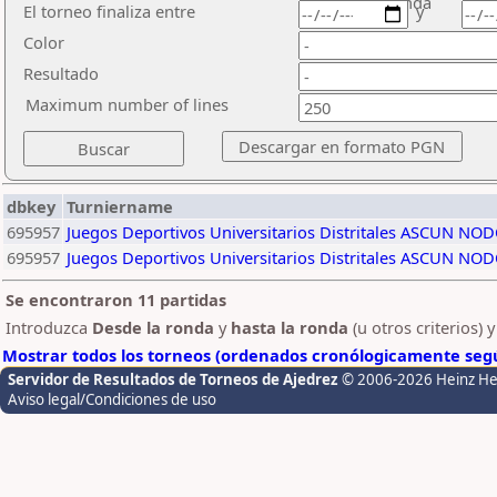
ronda
El torneo finaliza entre
y
Color
Resultado
Maximum number of lines
dbkey
Turniername
695957
Juegos Deportivos Universitarios Distritales ASCUN 
695957
Juegos Deportivos Universitarios Distritales ASCUN 
Se encontraron 11 partidas
Introduzca
Desde la ronda
y
hasta la ronda
(u otros criterios) 
Mostrar todos los torneos (ordenados cronólogicamente segú
Servidor de Resultados de Torneos de Ajedrez
© 2006-2026 Heinz H
Aviso legal/Condiciones de uso