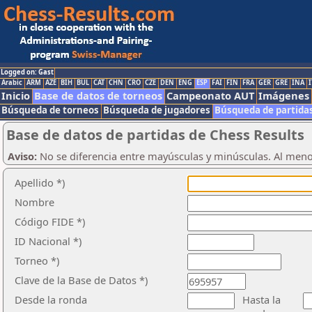
Logged on: Gast
Arabic
ARM
AZE
BIH
BUL
CAT
CHN
CRO
CZE
DEN
ENG
ESP
FAI
FIN
FRA
GER
GRE
INA
I
Inicio
Base de datos de torneos
Campeonato AUT
Imágenes
Búsqueda de torneos
Búsqueda de jugadores
Búsqueda de partida
Base de datos de partidas de Chess Results
Aviso:
No se diferencia entre mayúsculas y minúsculas. Al men
Apellido *)
Nombre
Código FIDE *)
ID Nacional *)
Torneo *)
Clave de la Base de Datos *)
Desde la ronda
Hasta la