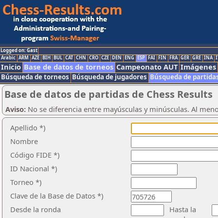
Logged on: Gast
Arabic
ARM
AZE
BIH
BUL
CAT
CHN
CRO
CZE
DEN
ENG
ESP
FAI
FIN
FRA
GER
GRE
INA
I
Inicio
Base de datos de torneos
Campeonato AUT
Imágenes
Búsqueda de torneos
Búsqueda de jugadores
Búsqueda de partida
Base de datos de partidas de Chess Results
Aviso:
No se diferencia entre mayúsculas y minúsculas. Al men
Apellido *)
Nombre
Código FIDE *)
ID Nacional *)
Torneo *)
Clave de la Base de Datos *)
Desde la ronda
Hasta la