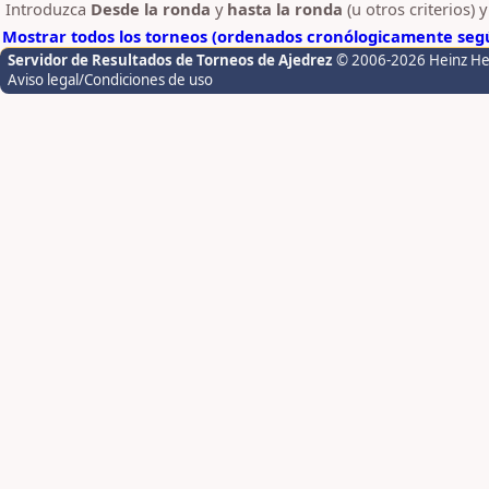
Introduzca
Desde la ronda
y
hasta la ronda
(u otros criterios) 
Mostrar todos los torneos (ordenados cronólogicamente segú
Servidor de Resultados de Torneos de Ajedrez
© 2006-2026 Heinz H
Aviso legal/Condiciones de uso