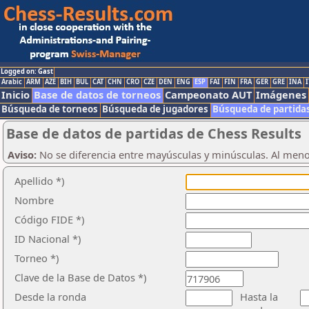
Logged on: Gast
Arabic
ARM
AZE
BIH
BUL
CAT
CHN
CRO
CZE
DEN
ENG
ESP
FAI
FIN
FRA
GER
GRE
INA
I
Inicio
Base de datos de torneos
Campeonato AUT
Imágenes
Búsqueda de torneos
Búsqueda de jugadores
Búsqueda de partida
Base de datos de partidas de Chess Results
Aviso:
No se diferencia entre mayúsculas y minúsculas. Al men
Apellido *)
Nombre
Código FIDE *)
ID Nacional *)
Torneo *)
Clave de la Base de Datos *)
Desde la ronda
Hasta la