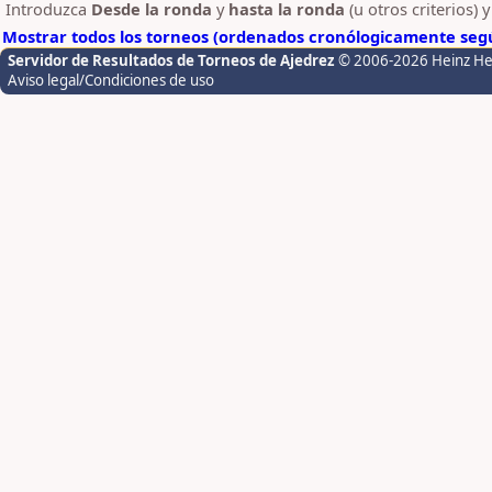
Introduzca
Desde la ronda
y
hasta la ronda
(u otros criterios) 
Mostrar todos los torneos (ordenados cronólogicamente segú
Servidor de Resultados de Torneos de Ajedrez
© 2006-2026 Heinz H
Aviso legal/Condiciones de uso