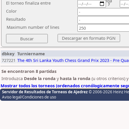
ronda
El torneo finaliza entre
y
Color
Resultado
Maximum number of lines
dbkey
Turniername
727221
The 4th Sri Lanka Youth Chess Grand Prix 2023 - Pre Quar
Se encontraron 8 partidas
Introduzca
Desde la ronda
y
hasta la ronda
(u otros criterios) 
Mostrar todos los torneos (ordenados cronólogicamente segú
Servidor de Resultados de Torneos de Ajedrez
© 2006-2026 Heinz H
Aviso legal/Condiciones de uso