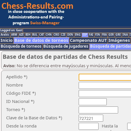
Logged on: Gast
Arabic
ARM
AZE
BIH
BUL
CAT
CHN
CRO
CZE
DEN
ENG
ESP
FAI
FIN
FRA
GER
GRE
INA
I
Inicio
Base de datos de torneos
Campeonato AUT
Imágenes
Búsqueda de torneos
Búsqueda de jugadores
Búsqueda de partida
Base de datos de partidas de Chess Results
Aviso:
No se diferencia entre mayúsculas y minúsculas. Al men
Apellido *)
Nombre
Código FIDE *)
ID Nacional *)
Torneo *)
Clave de la Base de Datos *)
Desde la ronda
Hasta la