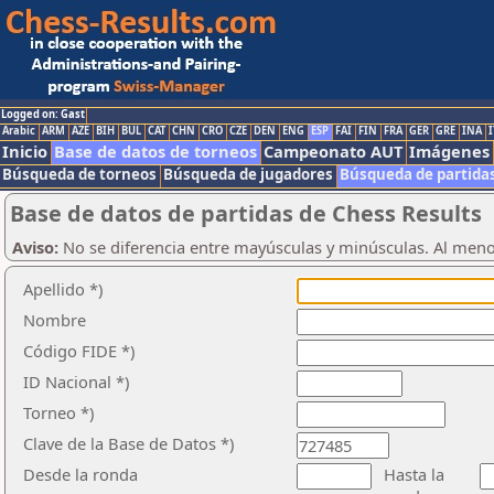
Logged on: Gast
Arabic
ARM
AZE
BIH
BUL
CAT
CHN
CRO
CZE
DEN
ENG
ESP
FAI
FIN
FRA
GER
GRE
INA
I
Inicio
Base de datos de torneos
Campeonato AUT
Imágenes
Búsqueda de torneos
Búsqueda de jugadores
Búsqueda de partida
Base de datos de partidas de Chess Results
Aviso:
No se diferencia entre mayúsculas y minúsculas. Al men
Apellido *)
Nombre
Código FIDE *)
ID Nacional *)
Torneo *)
Clave de la Base de Datos *)
Desde la ronda
Hasta la