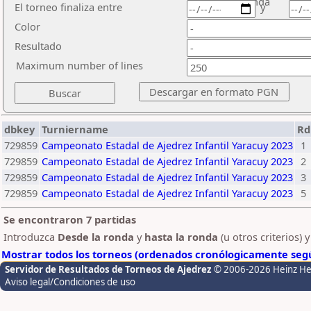
ronda
El torneo finaliza entre
y
Color
Resultado
Maximum number of lines
dbkey
Turniername
Rd
729859
Campeonato Estadal de Ajedrez Infantil Yaracuy 2023
1
729859
Campeonato Estadal de Ajedrez Infantil Yaracuy 2023
2
729859
Campeonato Estadal de Ajedrez Infantil Yaracuy 2023
3
729859
Campeonato Estadal de Ajedrez Infantil Yaracuy 2023
5
Se encontraron 7 partidas
Introduzca
Desde la ronda
y
hasta la ronda
(u otros criterios) 
Mostrar todos los torneos (ordenados cronólogicamente segú
Servidor de Resultados de Torneos de Ajedrez
© 2006-2026 Heinz H
Aviso legal/Condiciones de uso