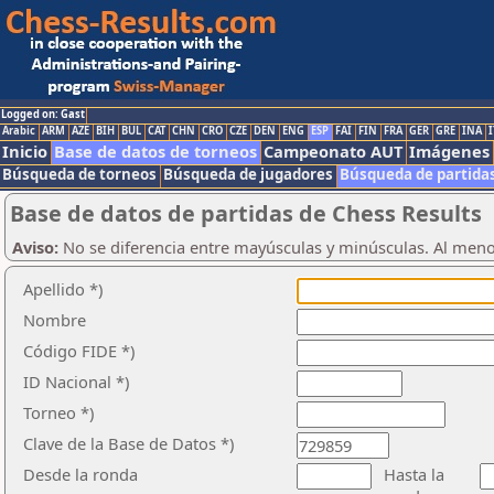
Logged on: Gast
Arabic
ARM
AZE
BIH
BUL
CAT
CHN
CRO
CZE
DEN
ENG
ESP
FAI
FIN
FRA
GER
GRE
INA
I
Inicio
Base de datos de torneos
Campeonato AUT
Imágenes
Búsqueda de torneos
Búsqueda de jugadores
Búsqueda de partida
Base de datos de partidas de Chess Results
Aviso:
No se diferencia entre mayúsculas y minúsculas. Al men
Apellido *)
Nombre
Código FIDE *)
ID Nacional *)
Torneo *)
Clave de la Base de Datos *)
Desde la ronda
Hasta la