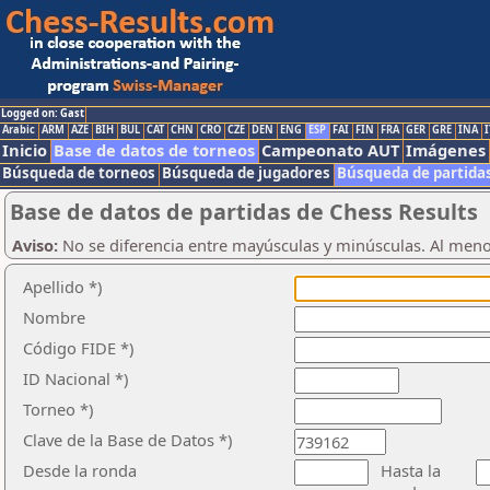
Logged on: Gast
Arabic
ARM
AZE
BIH
BUL
CAT
CHN
CRO
CZE
DEN
ENG
ESP
FAI
FIN
FRA
GER
GRE
INA
I
Inicio
Base de datos de torneos
Campeonato AUT
Imágenes
Búsqueda de torneos
Búsqueda de jugadores
Búsqueda de partida
Base de datos de partidas de Chess Results
Aviso:
No se diferencia entre mayúsculas y minúsculas. Al men
Apellido *)
Nombre
Código FIDE *)
ID Nacional *)
Torneo *)
Clave de la Base de Datos *)
Desde la ronda
Hasta la