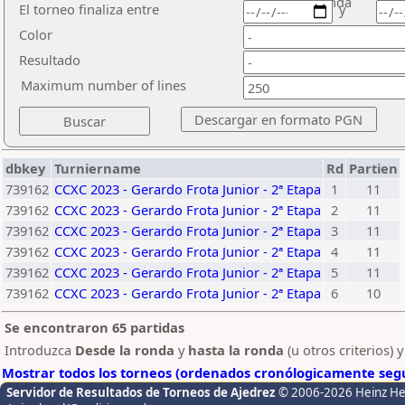
ronda
El torneo finaliza entre
y
Color
Resultado
Maximum number of lines
dbkey
Turniername
Rd
Partien
739162
CCXC 2023 - Gerardo Frota Junior - 2ª Etapa
1
11
739162
CCXC 2023 - Gerardo Frota Junior - 2ª Etapa
2
11
739162
CCXC 2023 - Gerardo Frota Junior - 2ª Etapa
3
11
739162
CCXC 2023 - Gerardo Frota Junior - 2ª Etapa
4
11
739162
CCXC 2023 - Gerardo Frota Junior - 2ª Etapa
5
11
739162
CCXC 2023 - Gerardo Frota Junior - 2ª Etapa
6
10
Se encontraron 65 partidas
Introduzca
Desde la ronda
y
hasta la ronda
(u otros criterios) 
Mostrar todos los torneos (ordenados cronólogicamente segú
Servidor de Resultados de Torneos de Ajedrez
© 2006-2026 Heinz H