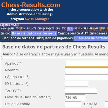
Logged on: Gast
Arabic
ARM
AZE
BIH
BUL
CAT
CHN
CRO
CZE
DEN
ENG
ESP
FAI
FIN
FRA
GER
GRE
INA
I
Inicio
Base de datos de torneos
Campeonato AUT
Imágenes
Búsqueda de torneos
Búsqueda de jugadores
Búsqueda de partida
Base de datos de partidas de Chess Results
Aviso:
No se diferencia entre mayúsculas y minúsculas. Al men
Apellido *)
Nombre
Código FIDE *)
ID Nacional *)
Torneo *)
Clave de la Base de Datos *)
Desde la ronda
Hasta la