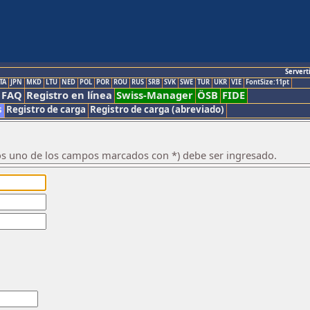
Servert
TA
JPN
MKD
LTU
NED
POL
POR
ROU
RUS
SRB
SVK
SWE
TUR
UKR
VIE
FontSize:11pt
FAQ
Registro en línea
Swiss-Manager
ÖSB
FIDE
s
Registro de carga
Registro de carga (abreviado)
os uno de los campos marcados con *) debe ser ingresado.