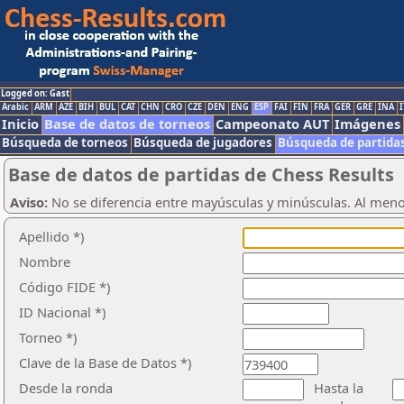
Logged on: Gast
Arabic
ARM
AZE
BIH
BUL
CAT
CHN
CRO
CZE
DEN
ENG
ESP
FAI
FIN
FRA
GER
GRE
INA
I
Inicio
Base de datos de torneos
Campeonato AUT
Imágenes
Búsqueda de torneos
Búsqueda de jugadores
Búsqueda de partida
Base de datos de partidas de Chess Results
Aviso:
No se diferencia entre mayúsculas y minúsculas. Al men
Apellido *)
Nombre
Código FIDE *)
ID Nacional *)
Torneo *)
Clave de la Base de Datos *)
Desde la ronda
Hasta la