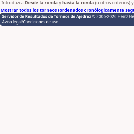
Introduzca
Desde la ronda
y
hasta la ronda
(u otros criterios) 
Mostrar todos los torneos (ordenados cronólogicamente segú
Servidor de Resultados de Torneos de Ajedrez
© 2006-2026 Heinz H
Aviso legal/Condiciones de uso