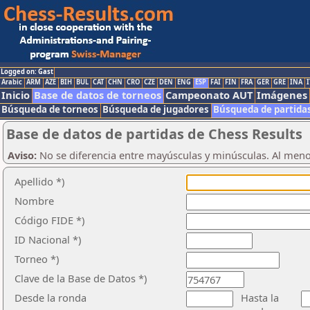
Logged on: Gast
Arabic
ARM
AZE
BIH
BUL
CAT
CHN
CRO
CZE
DEN
ENG
ESP
FAI
FIN
FRA
GER
GRE
INA
I
Inicio
Base de datos de torneos
Campeonato AUT
Imágenes
Búsqueda de torneos
Búsqueda de jugadores
Búsqueda de partida
Base de datos de partidas de Chess Results
Aviso:
No se diferencia entre mayúsculas y minúsculas. Al men
Apellido *)
Nombre
Código FIDE *)
ID Nacional *)
Torneo *)
Clave de la Base de Datos *)
Desde la ronda
Hasta la