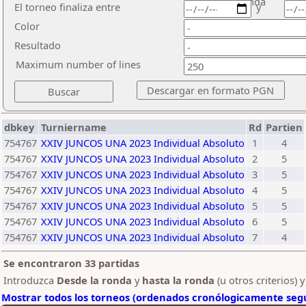
ronda
El torneo finaliza entre
y
Color
Resultado
Maximum number of lines
dbkey
Turniername
Rd
Partien
754767
XXIV JUNCOS UNA 2023 Individual Absoluto
1
4
754767
XXIV JUNCOS UNA 2023 Individual Absoluto
2
5
754767
XXIV JUNCOS UNA 2023 Individual Absoluto
3
5
754767
XXIV JUNCOS UNA 2023 Individual Absoluto
4
5
754767
XXIV JUNCOS UNA 2023 Individual Absoluto
5
5
754767
XXIV JUNCOS UNA 2023 Individual Absoluto
6
5
754767
XXIV JUNCOS UNA 2023 Individual Absoluto
7
4
Se encontraron 33 partidas
Introduzca
Desde la ronda
y
hasta la ronda
(u otros criterios) 
Mostrar todos los torneos (ordenados cronólogicamente segú