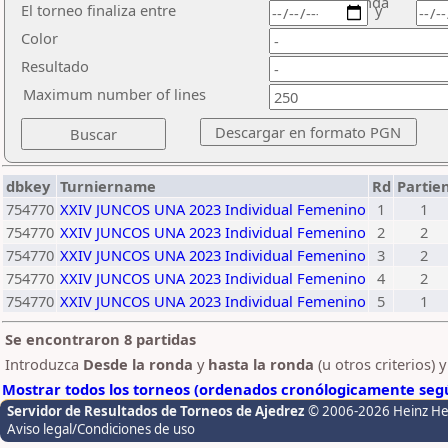
ronda
El torneo finaliza entre
y
Color
Resultado
Maximum number of lines
dbkey
Turniername
Rd
Partie
754770
XXIV JUNCOS UNA 2023 Individual Femenino
1
1
754770
XXIV JUNCOS UNA 2023 Individual Femenino
2
2
754770
XXIV JUNCOS UNA 2023 Individual Femenino
3
2
754770
XXIV JUNCOS UNA 2023 Individual Femenino
4
2
754770
XXIV JUNCOS UNA 2023 Individual Femenino
5
1
Se encontraron 8 partidas
Introduzca
Desde la ronda
y
hasta la ronda
(u otros criterios) 
Mostrar todos los torneos (ordenados cronólogicamente segú
Servidor de Resultados de Torneos de Ajedrez
© 2006-2026 Heinz H
Aviso legal/Condiciones de uso