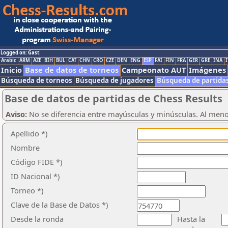
Logged on: Gast
Arabic
ARM
AZE
BIH
BUL
CAT
CHN
CRO
CZE
DEN
ENG
ESP
FAI
FIN
FRA
GER
GRE
INA
I
Inicio
Base de datos de torneos
Campeonato AUT
Imágenes
Búsqueda de torneos
Búsqueda de jugadores
Búsqueda de partida
Base de datos de partidas de Chess Results
Aviso:
No se diferencia entre mayúsculas y minúsculas. Al men
Apellido *)
Nombre
Código FIDE *)
ID Nacional *)
Torneo *)
Clave de la Base de Datos *)
Desde la ronda
Hasta la