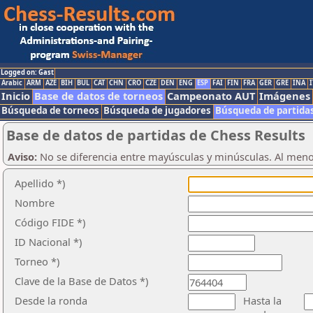
Logged on: Gast
Arabic
ARM
AZE
BIH
BUL
CAT
CHN
CRO
CZE
DEN
ENG
ESP
FAI
FIN
FRA
GER
GRE
INA
I
Inicio
Base de datos de torneos
Campeonato AUT
Imágenes
Búsqueda de torneos
Búsqueda de jugadores
Búsqueda de partida
Base de datos de partidas de Chess Results
Aviso:
No se diferencia entre mayúsculas y minúsculas. Al men
Apellido *)
Nombre
Código FIDE *)
ID Nacional *)
Torneo *)
Clave de la Base de Datos *)
Desde la ronda
Hasta la