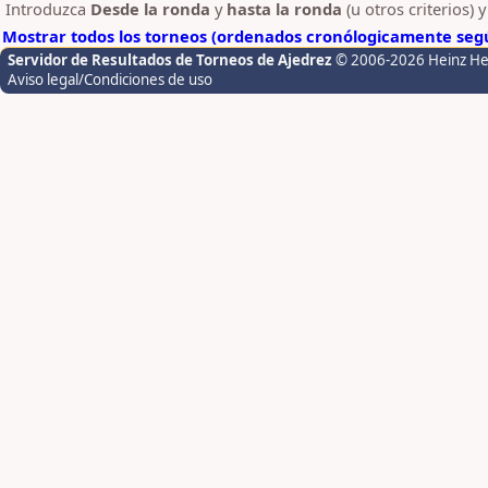
Introduzca
Desde la ronda
y
hasta la ronda
(u otros criterios) 
Mostrar todos los torneos (ordenados cronólogicamente segú
Servidor de Resultados de Torneos de Ajedrez
© 2006-2026 Heinz H
Aviso legal/Condiciones de uso