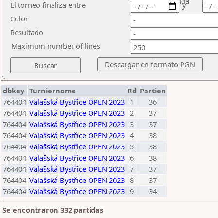
ronda
El torneo finaliza entre
y
Color
Resultado
Maximum number of lines
dbkey
Turniername
Rd
Partien
764404
Valašská Bystřice OPEN 2023
1
36
764404
Valašská Bystřice OPEN 2023
2
37
764404
Valašská Bystřice OPEN 2023
3
37
764404
Valašská Bystřice OPEN 2023
4
38
764404
Valašská Bystřice OPEN 2023
5
38
764404
Valašská Bystřice OPEN 2023
6
38
764404
Valašská Bystřice OPEN 2023
7
37
764404
Valašská Bystřice OPEN 2023
8
37
764404
Valašská Bystřice OPEN 2023
9
34
Se encontraron 332 partidas