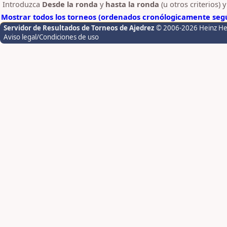
Introduzca
Desde la ronda
y
hasta la ronda
(u otros criterios) 
Mostrar todos los torneos (ordenados cronólogicamente segú
Servidor de Resultados de Torneos de Ajedrez
© 2006-2026 Heinz H
Aviso legal/Condiciones de uso