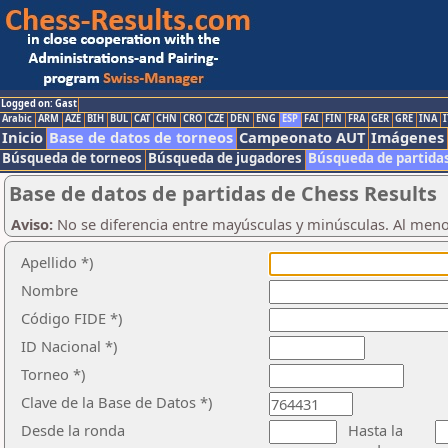
Logged on: Gast
Arabic
ARM
AZE
BIH
BUL
CAT
CHN
CRO
CZE
DEN
ENG
ESP
FAI
FIN
FRA
GER
GRE
INA
I
Inicio
Base de datos de torneos
Campeonato AUT
Imágenes
Búsqueda de torneos
Búsqueda de jugadores
Búsqueda de partida
Base de datos de partidas de Chess Results
Aviso:
No se diferencia entre mayúsculas y minúsculas. Al men
Apellido *)
Nombre
Código FIDE *)
ID Nacional *)
Torneo *)
Clave de la Base de Datos *)
Desde la ronda
Hasta la