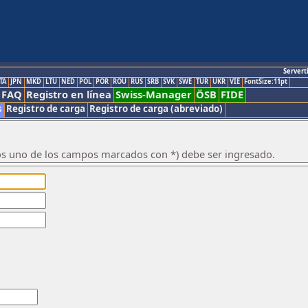
Servert
TA
JPN
MKD
LTU
NED
POL
POR
ROU
RUS
SRB
SVK
SWE
TUR
UKR
VIE
FontSize:11pt
FAQ
Registro en línea
Swiss-Manager
ÖSB
FIDE
s
Registro de carga
Registro de carga (abreviado)
os uno de los campos marcados con *) debe ser ingresado.