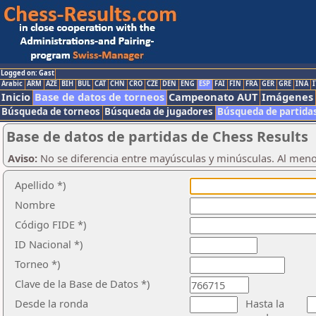
Logged on: Gast
Arabic
ARM
AZE
BIH
BUL
CAT
CHN
CRO
CZE
DEN
ENG
ESP
FAI
FIN
FRA
GER
GRE
INA
I
Inicio
Base de datos de torneos
Campeonato AUT
Imágenes
Búsqueda de torneos
Búsqueda de jugadores
Búsqueda de partida
Base de datos de partidas de Chess Results
Aviso:
No se diferencia entre mayúsculas y minúsculas. Al men
Apellido *)
Nombre
Código FIDE *)
ID Nacional *)
Torneo *)
Clave de la Base de Datos *)
Desde la ronda
Hasta la