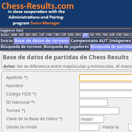
Logged on: Gast
Arabic
ARM
AZE
BIH
BUL
CAT
CHN
CRO
CZE
DEN
ENG
ESP
FAI
FIN
FRA
GER
GRE
INA
I
Inicio
Base de datos de torneos
Campeonato AUT
Imágenes
Búsqueda de torneos
Búsqueda de jugadores
Búsqueda de partida
Base de datos de partidas de Chess Results
Aviso:
No se diferencia entre mayúsculas y minúsculas. Al men
Apellido *)
Nombre
Código FIDE *)
ID Nacional *)
Torneo *)
Clave de la Base de Datos *)
Desde la ronda
Hasta la