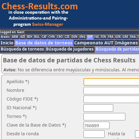
Logged on: Gast
Arabic
ARM
AZE
BIH
BUL
CAT
CHN
CRO
CZE
DEN
ENG
ESP
FAI
FIN
FRA
GER
GRE
INA
I
Inicio
Base de datos de torneos
Campeonato AUT
Imágenes
Búsqueda de torneos
Búsqueda de jugadores
Búsqueda de partida
Base de datos de partidas de Chess Results
Aviso:
No se diferencia entre mayúsculas y minúsculas. Al men
Apellido *)
Nombre
Código FIDE *)
ID Nacional *)
Torneo *)
Clave de la Base de Datos *)
Desde la ronda
Hasta la