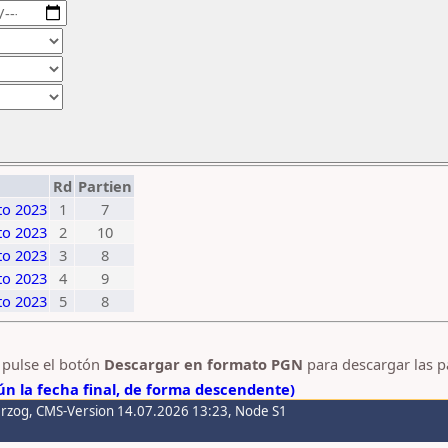
Rd
Partien
to 2023
1
7
to 2023
2
10
to 2023
3
8
to 2023
4
9
to 2023
5
8
y pulse el botón
Descargar en formato PGN
para descargar las p
n la fecha final, de forma descendente)
erzog
, CMS-Version 14.07.2026 13:23, Node S1