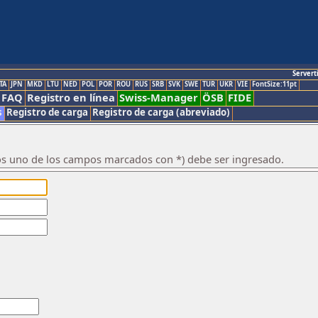
Servert
TA
JPN
MKD
LTU
NED
POL
POR
ROU
RUS
SRB
SVK
SWE
TUR
UKR
VIE
FontSize:11pt
FAQ
Registro en línea
Swiss-Manager
ÖSB
FIDE
s
Registro de carga
Registro de carga (abreviado)
os uno de los campos marcados con *) debe ser ingresado.