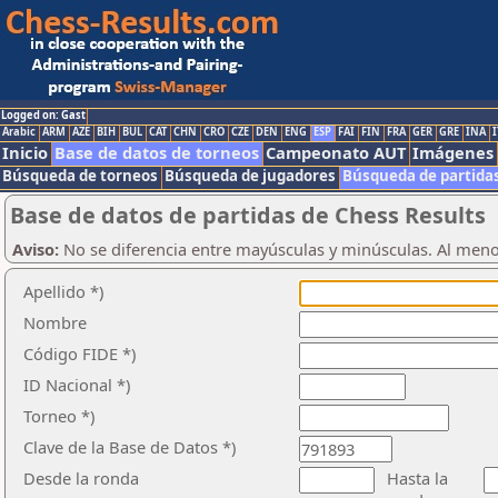
Logged on: Gast
Arabic
ARM
AZE
BIH
BUL
CAT
CHN
CRO
CZE
DEN
ENG
ESP
FAI
FIN
FRA
GER
GRE
INA
I
Inicio
Base de datos de torneos
Campeonato AUT
Imágenes
Búsqueda de torneos
Búsqueda de jugadores
Búsqueda de partida
Base de datos de partidas de Chess Results
Aviso:
No se diferencia entre mayúsculas y minúsculas. Al men
Apellido *)
Nombre
Código FIDE *)
ID Nacional *)
Torneo *)
Clave de la Base de Datos *)
Desde la ronda
Hasta la