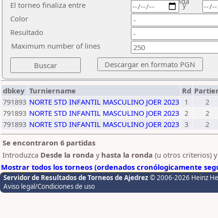
ronda
El torneo finaliza entre
y
Color
Resultado
Maximum number of lines
dbkey
Turniername
Rd
Partie
791893
NORTE STD INFANTIL MASCULINO JOER 2023
1
2
791893
NORTE STD INFANTIL MASCULINO JOER 2023
2
2
791893
NORTE STD INFANTIL MASCULINO JOER 2023
3
2
Se encontraron 6 partidas
Introduzca
Desde la ronda
y
hasta la ronda
(u otros criterios) 
Mostrar todos los torneos (ordenados cronólogicamente segú
Servidor de Resultados de Torneos de Ajedrez
© 2006-2026 Heinz H
Aviso legal/Condiciones de uso