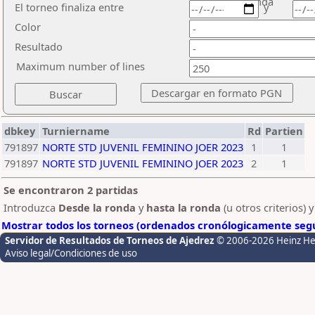
ronda
El torneo finaliza entre
y
Color
Resultado
Maximum number of lines
dbkey
Turniername
Rd
Partien
791897
NORTE STD JUVENIL FEMININO JOER 2023
1
1
791897
NORTE STD JUVENIL FEMININO JOER 2023
2
1
Se encontraron 2 partidas
Introduzca
Desde la ronda
y
hasta la ronda
(u otros criterios) 
Mostrar todos los torneos (ordenados cronólogicamente segú
Servidor de Resultados de Torneos de Ajedrez
© 2006-2026 Heinz H
Aviso legal/Condiciones de uso