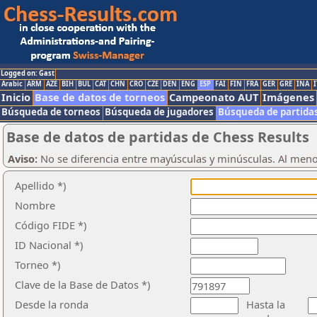
Logged on: Gast
Arabic
ARM
AZE
BIH
BUL
CAT
CHN
CRO
CZE
DEN
ENG
ESP
FAI
FIN
FRA
GER
GRE
INA
I
Inicio
Base de datos de torneos
Campeonato AUT
Imágenes
Búsqueda de torneos
Búsqueda de jugadores
Búsqueda de partida
Base de datos de partidas de Chess Results
Aviso:
No se diferencia entre mayúsculas y minúsculas. Al men
Apellido *)
Nombre
Código FIDE *)
ID Nacional *)
Torneo *)
Clave de la Base de Datos *)
Desde la ronda
Hasta la