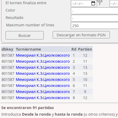
ronda
El torneo finaliza entre
y
Color
Resultado
Maximum number of lines
dbkey
Turniername
Rd
Partien
801587
Мемориал К.Э.Циолковского
1
12
801587
Мемориал К.Э.Циолковского
2
11
801587
Мемориал К.Э.Циолковского
3
13
801587
Мемориал К.Э.Циолковского
4
13
801587
Мемориал К.Э.Циолковского
5
10
801587
Мемориал К.Э.Циолковского
6
11
801587
Мемориал К.Э.Циолковского
7
9
801587
Мемориал К.Э.Циолковского
8
12
Se encontraron 91 partidas
Introduzca
Desde la ronda
y
hasta la ronda
(u otros criterios) 