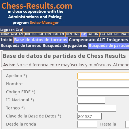
Logged on: Gast
Arabic
ARM
AZE
BIH
BUL
CAT
CHN
CRO
CZE
DEN
ENG
ESP
FAI
FIN
FRA
GER
GRE
INA
I
Inicio
Base de datos de torneos
Campeonato AUT
Imágenes
Búsqueda de torneos
Búsqueda de jugadores
Búsqueda de partida
Base de datos de partidas de Chess Results
Aviso:
No se diferencia entre mayúsculas y minúsculas. Al men
Apellido *)
Nombre
Código FIDE *)
ID Nacional *)
Torneo *)
Clave de la Base de Datos *)
Desde la ronda
Hasta la