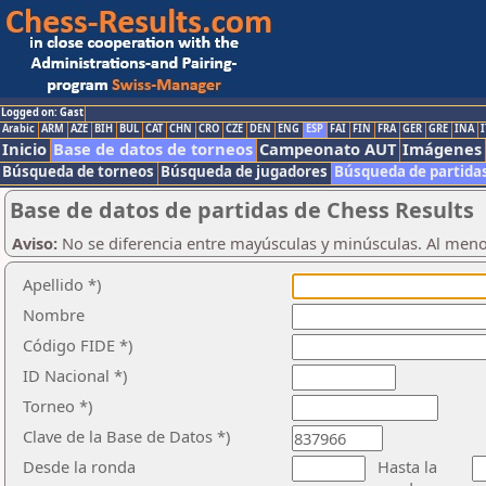
Logged on: Gast
Arabic
ARM
AZE
BIH
BUL
CAT
CHN
CRO
CZE
DEN
ENG
ESP
FAI
FIN
FRA
GER
GRE
INA
I
Inicio
Base de datos de torneos
Campeonato AUT
Imágenes
Búsqueda de torneos
Búsqueda de jugadores
Búsqueda de partida
Base de datos de partidas de Chess Results
Aviso:
No se diferencia entre mayúsculas y minúsculas. Al men
Apellido *)
Nombre
Código FIDE *)
ID Nacional *)
Torneo *)
Clave de la Base de Datos *)
Desde la ronda
Hasta la