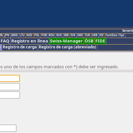
Servert
TA
JPN
MKD
LTU
NED
POL
POR
ROU
RUS
SRB
SVK
SWE
TUR
UKR
VIE
FontSize:11pt
FAQ
Registro en línea
Swiss-Manager
ÖSB
FIDE
s
Registro de carga
Registro de carga (abreviado)
os uno de los campos marcados con *) debe ser ingresado.