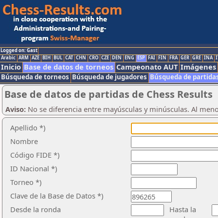
Logged on: Gast
Arabic
ARM
AZE
BIH
BUL
CAT
CHN
CRO
CZE
DEN
ENG
ESP
FAI
FIN
FRA
GER
GRE
INA
I
Inicio
Base de datos de torneos
Campeonato AUT
Imágenes
Búsqueda de torneos
Búsqueda de jugadores
Búsqueda de partida
Base de datos de partidas de Chess Results
Aviso:
No se diferencia entre mayúsculas y minúsculas. Al men
Apellido *)
Nombre
Código FIDE *)
ID Nacional *)
Torneo *)
Clave de la Base de Datos *)
Desde la ronda
Hasta la