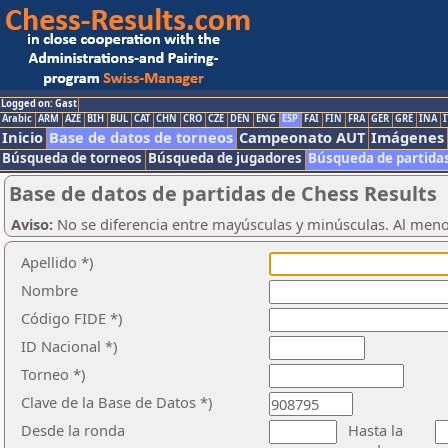
Logged on: Gast
Arabic
ARM
AZE
BIH
BUL
CAT
CHN
CRO
CZE
DEN
ENG
ESP
FAI
FIN
FRA
GER
GRE
INA
I
Inicio
Base de datos de torneos
Campeonato AUT
Imágenes
Búsqueda de torneos
Búsqueda de jugadores
Búsqueda de partida
Base de datos de partidas de Chess Results
Aviso:
No se diferencia entre mayúsculas y minúsculas. Al men
Apellido *)
Nombre
Código FIDE *)
ID Nacional *)
Torneo *)
Clave de la Base de Datos *)
Desde la ronda
Hasta la