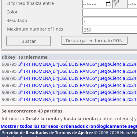
ronda
El torneo finaliza entre
y
Color
Resultado
Maximum number of lines
dbkey
Turniername
908795
3° IRT HOMENAJE "JOSÉ LUIS RAMOS" JuegoCiencia 2024
908795
3° IRT HOMENAJE "JOSÉ LUIS RAMOS" JuegoCiencia 2024
908795
3° IRT HOMENAJE "JOSÉ LUIS RAMOS" JuegoCiencia 2024
908795
3° IRT HOMENAJE "JOSÉ LUIS RAMOS" JuegoCiencia 2024
908795
3° IRT HOMENAJE "JOSÉ LUIS RAMOS" JuegoCiencia 2024
908795
3° IRT HOMENAJE "JOSÉ LUIS RAMOS" JuegoCiencia 2024
Se encontraron 43 partidas
Introduzca
Desde la ronda
y
hasta la ronda
(u otros criterios) 
Mostrar todos los torneos (ordenados cronólogicamente segú
Servidor de Resultados de Torneos de Ajedrez
© 2006-2026 Heinz H