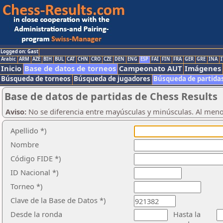
Logged on: Gast
Arabic
ARM
AZE
BIH
BUL
CAT
CHN
CRO
CZE
DEN
ENG
ESP
FAI
FIN
FRA
GER
GRE
INA
I
Inicio
Base de datos de torneos
Campeonato AUT
Imágenes
Búsqueda de torneos
Búsqueda de jugadores
Búsqueda de partida
Base de datos de partidas de Chess Results
Aviso:
No se diferencia entre mayúsculas y minúsculas. Al men
Apellido *)
Nombre
Código FIDE *)
ID Nacional *)
Torneo *)
Clave de la Base de Datos *)
Desde la ronda
Hasta la