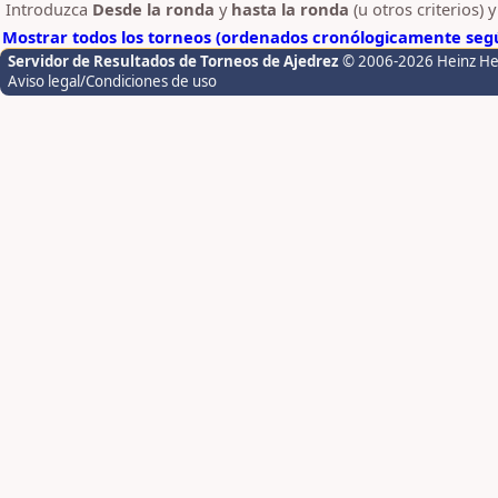
Introduzca
Desde la ronda
y
hasta la ronda
(u otros criterios) 
Mostrar todos los torneos (ordenados cronólogicamente segú
Servidor de Resultados de Torneos de Ajedrez
© 2006-2026 Heinz H
Aviso legal/Condiciones de uso