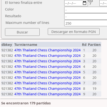
ronda
El torneo finaliza entre
y
Color
Resultado
Maximum number of lines
dbkey
Turniername
Rd
Partien
921382
47th Thailand Chess Championship 2024
1
20
921382
47th Thailand Chess Championship 2024
2
20
921382
47th Thailand Chess Championship 2024
3
20
921382
47th Thailand Chess Championship 2024
4
20
921382
47th Thailand Chess Championship 2024
5
20
921382
47th Thailand Chess Championship 2024
6
20
921382
47th Thailand Chess Championship 2024
7
20
921382
47th Thailand Chess Championship 2024
8
19
921382
47th Thailand Chess Championship 2024
9
20
Se encontraron 179 partidas