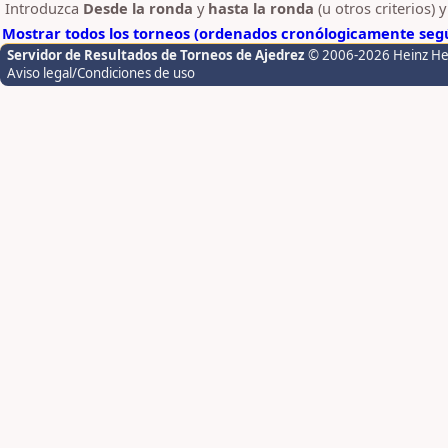
Introduzca
Desde la ronda
y
hasta la ronda
(u otros criterios) 
Mostrar todos los torneos (ordenados cronólogicamente segú
Servidor de Resultados de Torneos de Ajedrez
© 2006-2026 Heinz H
Aviso legal/Condiciones de uso