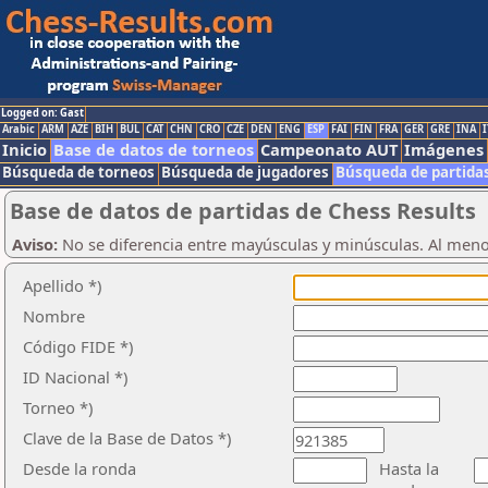
Logged on: Gast
Arabic
ARM
AZE
BIH
BUL
CAT
CHN
CRO
CZE
DEN
ENG
ESP
FAI
FIN
FRA
GER
GRE
INA
I
Inicio
Base de datos de torneos
Campeonato AUT
Imágenes
Búsqueda de torneos
Búsqueda de jugadores
Búsqueda de partida
Base de datos de partidas de Chess Results
Aviso:
No se diferencia entre mayúsculas y minúsculas. Al men
Apellido *)
Nombre
Código FIDE *)
ID Nacional *)
Torneo *)
Clave de la Base de Datos *)
Desde la ronda
Hasta la