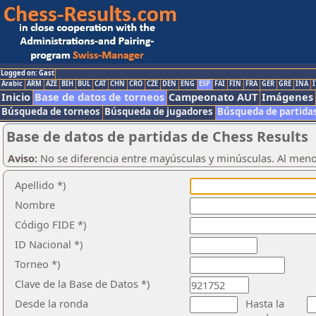
Logged on: Gast
Arabic
ARM
AZE
BIH
BUL
CAT
CHN
CRO
CZE
DEN
ENG
ESP
FAI
FIN
FRA
GER
GRE
INA
I
Inicio
Base de datos de torneos
Campeonato AUT
Imágenes
Búsqueda de torneos
Búsqueda de jugadores
Búsqueda de partida
Base de datos de partidas de Chess Results
Aviso:
No se diferencia entre mayúsculas y minúsculas. Al men
Apellido *)
Nombre
Código FIDE *)
ID Nacional *)
Torneo *)
Clave de la Base de Datos *)
Desde la ronda
Hasta la