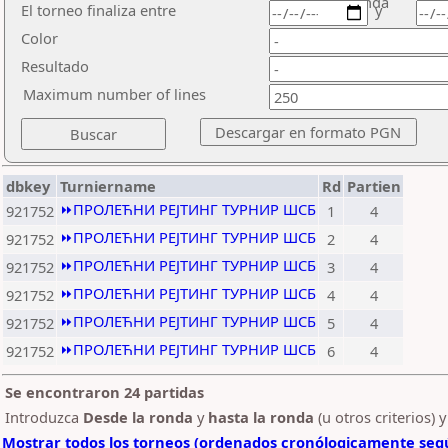
ronda
El torneo finaliza entre
y
Color
Resultado
Maximum number of lines
dbkey
Turniername
Rd
Partien
⏩ПРОЛЕЋНИ РЕЈТИНГ ТУРНИР ШСБ
921752
1
4
⏩ПРОЛЕЋНИ РЕЈТИНГ ТУРНИР ШСБ
921752
2
4
⏩ПРОЛЕЋНИ РЕЈТИНГ ТУРНИР ШСБ
921752
3
4
⏩ПРОЛЕЋНИ РЕЈТИНГ ТУРНИР ШСБ
921752
4
4
⏩ПРОЛЕЋНИ РЕЈТИНГ ТУРНИР ШСБ
921752
5
4
⏩ПРОЛЕЋНИ РЕЈТИНГ ТУРНИР ШСБ
921752
6
4
Se encontraron 24 partidas
Introduzca
Desde la ronda
y
hasta la ronda
(u otros criterios) 
Mostrar todos los torneos (ordenados cronólogicamente segú