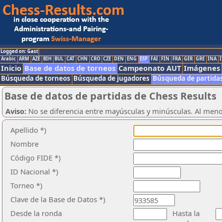
Logged on: Gast
Arabic
ARM
AZE
BIH
BUL
CAT
CHN
CRO
CZE
DEN
ENG
ESP
FAI
FIN
FRA
GER
GRE
INA
I
Inicio
Base de datos de torneos
Campeonato AUT
Imágenes
Búsqueda de torneos
Búsqueda de jugadores
Búsqueda de partida
Base de datos de partidas de Chess Results
Aviso:
No se diferencia entre mayúsculas y minúsculas. Al men
Apellido *)
Nombre
Código FIDE *)
ID Nacional *)
Torneo *)
Clave de la Base de Datos *)
Desde la ronda
Hasta la