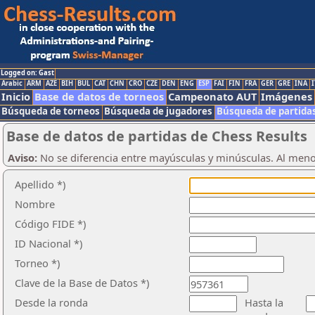
Logged on: Gast
Arabic
ARM
AZE
BIH
BUL
CAT
CHN
CRO
CZE
DEN
ENG
ESP
FAI
FIN
FRA
GER
GRE
INA
I
Inicio
Base de datos de torneos
Campeonato AUT
Imágenes
Búsqueda de torneos
Búsqueda de jugadores
Búsqueda de partida
Base de datos de partidas de Chess Results
Aviso:
No se diferencia entre mayúsculas y minúsculas. Al men
Apellido *)
Nombre
Código FIDE *)
ID Nacional *)
Torneo *)
Clave de la Base de Datos *)
Desde la ronda
Hasta la