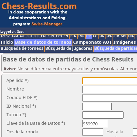
Logged on: Gast
Arabic
ARM
AZE
BIH
BUL
CAT
CHN
CRO
CZE
DEN
ENG
ESP
FAI
FIN
FRA
GER
GRE
INA
I
Inicio
Base de datos de torneos
Campeonato AUT
Imágenes
Búsqueda de torneos
Búsqueda de jugadores
Búsqueda de partida
Base de datos de partidas de Chess Results
Aviso:
No se diferencia entre mayúsculas y minúsculas. Al men
Apellido *)
Nombre
Código FIDE *)
ID Nacional *)
Torneo *)
Clave de la Base de Datos *)
Desde la ronda
Hasta la