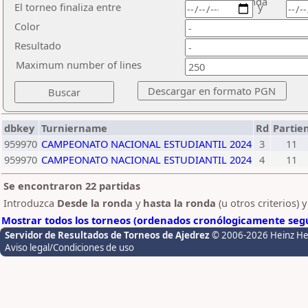
ronda
El torneo finaliza entre
y
Color
Resultado
Maximum number of lines
dbkey
Turniername
Rd
Partie
959970
CAMPEONATO NACIONAL ESTUDIANTIL 2024
3
11
959970
CAMPEONATO NACIONAL ESTUDIANTIL 2024
4
11
Se encontraron 22 partidas
Introduzca
Desde la ronda
y
hasta la ronda
(u otros criterios) 
Mostrar todos los torneos (ordenados cronólogicamente segú
Servidor de Resultados de Torneos de Ajedrez
© 2006-2026 Heinz H
Aviso legal/Condiciones de uso