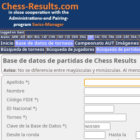
Logged on: Gast
Arabic
ARM
AZE
BIH
BUL
CAT
CHN
CRO
CZE
DEN
ENG
ESP
FAI
FIN
FRA
GER
GRE
INA
I
Inicio
Base de datos de torneos
Campeonato AUT
Imágenes
Búsqueda de torneos
Búsqueda de jugadores
Búsqueda de partida
Base de datos de partidas de Chess Results
Aviso:
No se diferencia entre mayúsculas y minúsculas. Al men
Apellido *)
Nombre
Código FIDE *)
ID Nacional *)
Torneo *)
Clave de la Base de Datos *)
Desde la ronda
Hasta la