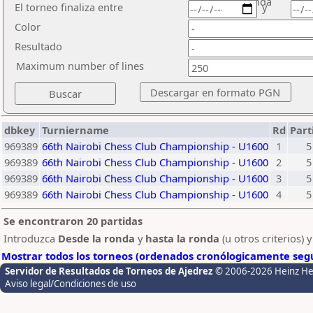
ronda
El torneo finaliza entre
y
Color
Resultado
Maximum number of lines
dbkey
Turniername
Rd
Part
969389
66th Nairobi Chess Club Championship - U1600
1
5
969389
66th Nairobi Chess Club Championship - U1600
2
5
969389
66th Nairobi Chess Club Championship - U1600
3
5
969389
66th Nairobi Chess Club Championship - U1600
4
5
Se encontraron 20 partidas
Introduzca
Desde la ronda
y
hasta la ronda
(u otros criterios) 
Mostrar todos los torneos (ordenados cronólogicamente segú
Servidor de Resultados de Torneos de Ajedrez
© 2006-2026 Heinz H
Aviso legal/Condiciones de uso