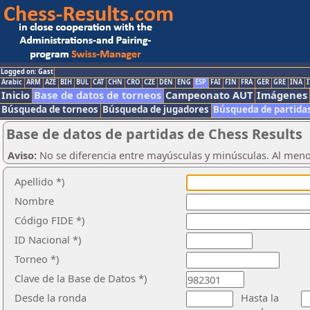
Logged on: Gast
Arabic
ARM
AZE
BIH
BUL
CAT
CHN
CRO
CZE
DEN
ENG
ESP
FAI
FIN
FRA
GER
GRE
INA
I
Inicio
Base de datos de torneos
Campeonato AUT
Imágenes
Búsqueda de torneos
Búsqueda de jugadores
Búsqueda de partida
Base de datos de partidas de Chess Results
Aviso:
No se diferencia entre mayúsculas y minúsculas. Al men
Apellido *)
Nombre
Código FIDE *)
ID Nacional *)
Torneo *)
Clave de la Base de Datos *)
Desde la ronda
Hasta la