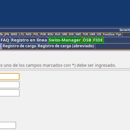
Servert
TA
JPN
MKD
LTU
NED
POL
POR
ROU
RUS
SRB
SVK
SWE
TUR
UKR
VIE
FontSize:11pt
FAQ
Registro en línea
Swiss-Manager
ÖSB
FIDE
s
Registro de carga
Registro de carga (abreviado)
os uno de los campos marcados con *) debe ser ingresado.