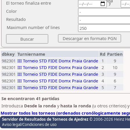
ronda
El torneo finaliza entre
y
Color
Resultado
Maximum number of lines
dbkey
Turniername
Rd
Partien
982301
III Torneio STD FIDE Domx Praia Grande
1
9
982301
III Torneio STD FIDE Domx Praia Grande
2
10
982301
III Torneio STD FIDE Domx Praia Grande
3
9
982301
III Torneio STD FIDE Domx Praia Grande
4
6
982301
III Torneio STD FIDE Domx Praia Grande
5
7
Se encontraron 41 partidas
Introduzca
Desde la ronda
y
hasta la ronda
(u otros criterios) 
Mostrar todos los torneos (ordenados cronólogicamente segú
Servidor de Resultados de Torneos de Ajedrez
© 2006-2026 Heinz H
Aviso legal/Condiciones de uso