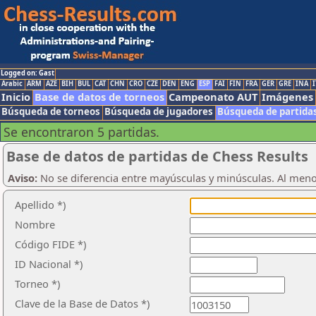
Logged on: Gast
Arabic
ARM
AZE
BIH
BUL
CAT
CHN
CRO
CZE
DEN
ENG
ESP
FAI
FIN
FRA
GER
GRE
INA
I
Inicio
Base de datos de torneos
Campeonato AUT
Imágenes
Búsqueda de torneos
Búsqueda de jugadores
Búsqueda de partida
Se encontraron 5 partidas.
Base de datos de partidas de Chess Results
Aviso:
No se diferencia entre mayúsculas y minúsculas. Al men
Apellido *)
Nombre
Código FIDE *)
ID Nacional *)
Torneo *)
Clave de la Base de Datos *)