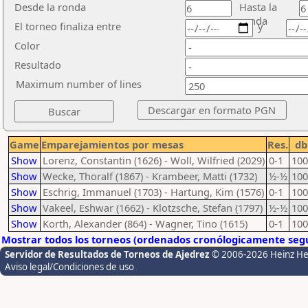
Desde la ronda
Hasta la
ronda
El torneo finaliza entre
y
Color
Resultado
Maximum number of lines
Game
Emparejamientos por mesas
Res.
db
Show
Lorenz, Constantin (1626) - Woll, Wilfried (2029)
0-1
100
Show
Wecke, Thoralf (1867) - Krambeer, Matti (1732)
½-½
100
Show
Eschrig, Immanuel (1703) - Hartung, Kim (1576)
0-1
100
Show
Vakeel, Eshwar (1662) - Klotzsche, Stefan (1797)
½-½
100
Show
Korth, Alexander (864) - Wagner, Tino (1615)
0-1
100
Mostrar todos los torneos (ordenados cronólogicamente segú
Servidor de Resultados de Torneos de Ajedrez
© 2006-2026 Heinz H
Aviso legal/Condiciones de uso